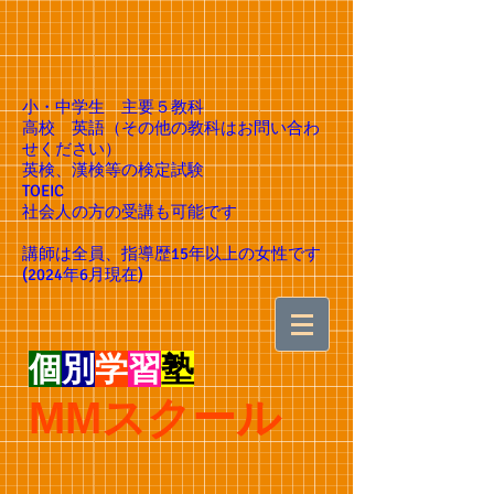
小・中学生 主要５教科
高校 英語（その他の教科はお問い合わ
せください）
英検、漢検等の検定試験
TOEIC
社会人の方の受講も可能です​
講師は全員、指導歴15年以上の女性です
(2024年6月現在)
個
別
学
習
塾
MMスクール