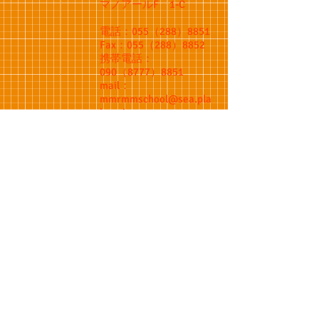
​マノアールF 1-C
電話：055（288）8851
Fax：055（288）8852
携帯電話：
090（8777）8851
mail：
mmrmmschool@sea.pla
la.or.jp
携帯mail：
mmrmmschool@docom
o.ne.jp